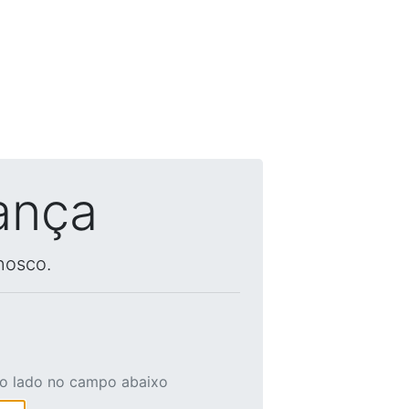
ança
nosco.
ao lado no campo abaixo