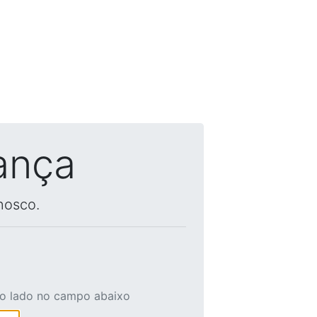
ança
nosco.
ao lado no campo abaixo