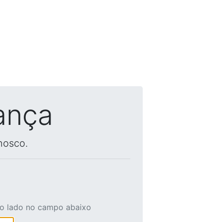
ança
nosco.
ao lado no campo abaixo