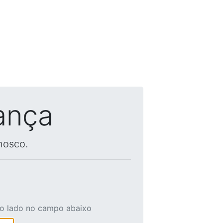
ança
nosco.
ao lado no campo abaixo