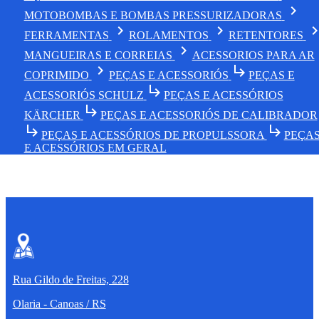
chevron_right
MOTOBOMBAS E BOMBAS PRESSURIZADORAS
chevron_right
chevron_right
chevron_r
FERRAMENTAS
ROLAMENTOS
RETENTORES
chevron_right
MANGUEIRAS E CORREIAS
ACESSORIOS PARA AR
chevron_right
subdirectory_arrow_right
COPRIMIDO
PEÇAS E ACESSORIÓS
PEÇAS E
subdirectory_arrow_right
ACESSORIÓS SCHULZ
PEÇAS E ACESSÓRIOS
subdirectory_arrow_right
KÄRCHER
PEÇAS E ACESSORIÓS DE CALIBRADOR
subdirectory_arrow_right
subdirectory_arrow_right
PEÇAS E ACESSÓRIOS DE PROPULSSORA
PEÇA
E ACESSÓRIOS EM GERAL
Rua Gildo de Freitas, 228
Olaria - Canoas / RS