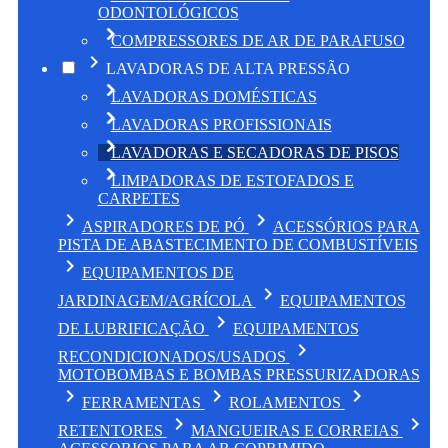
ODONTOLÓGICOS
chevron_right
chevron_right
COMPRESSORES DE AR DE PARAFUSO
chevron_right
LAVADORAS DE ALTA PRESSÃO
chevron_right
chevron_right
LAVADORAS DOMÉSTICAS
chevron_right
chevron_right
LAVADORAS PROFISSIONAIS
chevron_right
chevron_right
LAVADORAS E SECADORAS DE PISOS
chevron_right
chevron_right
LIMPADORAS DE ESTOFADOS E
CARPETES
chevron_right
chevron_right
ASPIRADORES DE PÓ
ACESSÓRIOS PARA
PISTA DE ABASTECIMENTO DE COMBUSTÍVEIS
chevron_right
EQUIPAMENTOS DE
chevron_right
JARDINAGEM/AGRÍCOLA
EQUIPAMENTOS
chevron_right
DE LUBRIFICAÇÃO
EQUIPAMENTOS
chevron_right
RECONDICIONADOS/USADOS
MOTOBOMBAS E BOMBAS PRESSURIZADORAS
chevron_right
chevron_right
chevron_right
FERRAMENTAS
ROLAMENTOS
chevron_right
chevron_right
RETENTORES
MANGUEIRAS E CORREIAS