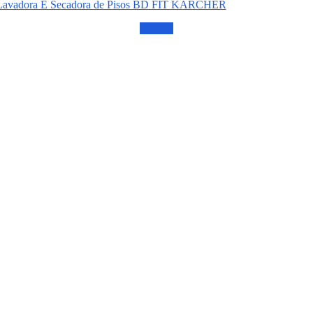
Lavadora E Secadora de Pisos BD FIT KÄRCHER
Confira