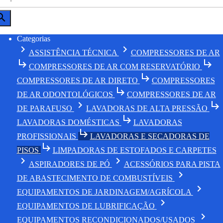
arch
Categorias
chevron_right
chevron_right
ASSISTÊNCIA TÉCNICA
COMPRESSORES DE AR
subdirectory_arrow_right
subdirectory_arrow_right
COMPRESSORES DE AR COM RESERVATÓRIO
subdirectory_arrow_right
COMPRESSORES DE AR DIRETO
COMPRESSORES
subdirectory_arrow_right
DE AR ODONTOLÓGICOS
COMPRESSORES DE AR
chevron_right
subdirectory_arrow_right
DE PARAFUSO
LAVADORAS DE ALTA PRESSÃO
subdirectory_arrow_right
LAVADORAS DOMÉSTICAS
LAVADORAS
subdirectory_arrow_right
PROFISSIONAIS
LAVADORAS E SECADORAS DE
subdirectory_arrow_right
PISOS
LIMPADORAS DE ESTOFADOS E CARPETES
chevron_right
chevron_right
ASPIRADORES DE PÓ
ACESSÓRIOS PARA PISTA
chevron_right
DE ABASTECIMENTO DE COMBUSTÍVEIS
chevron_right
EQUIPAMENTOS DE JARDINAGEM/AGRÍCOLA
chevron_right
EQUIPAMENTOS DE LUBRIFICAÇÃO
chevron_right
EQUIPAMENTOS RECONDICIONADOS/USADOS