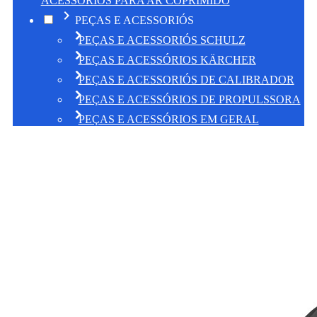
ACESSORIOS PARA AR COPRIMIDO
chevron_right
PEÇAS E ACESSORIÓS
chevron_right
chevron_right
PEÇAS E ACESSORIÓS SCHULZ
chevron_right
chevron_right
PEÇAS E ACESSÓRIOS KÄRCHER
chevron_right
chevron_right
PEÇAS E ACESSORIÓS DE CALIBRADOR
chevron_right
chevron_right
PEÇAS E ACESSÓRIOS DE PROPULSSORA
chevron_right
chevron_right
PEÇAS E ACESSÓRIOS EM GERAL